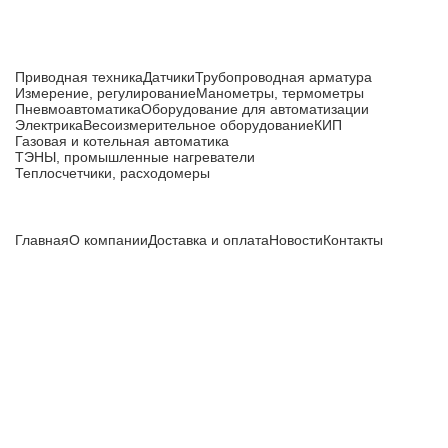
Каталог товаров
Приводная техника
Датчики
Трубопроводная арматура
Измерение, регулирование
Манометры, термометры
Пневмоавтоматика
Оборудование для автоматизации
Электрика
Весоизмерительное оборудование
КИП
Газовая и котельная автоматика
ТЭНЫ, промышленные нагреватели
Теплосчетчики, расходомеры
Компания
Главная
О компании
Доставка и оплата
Новости
Контакты
Все цены, указанные на сайте, не являются публичной
офертой и носят информационный характер.
Информация о технических характеристиках, описании, по
подбору аналогов, комплектности поставки, фото деталей
носит ознакомительный характер и не является публичной
офертой, и может быть изменена производителем без
предварительного уведомления. Дополнительную
информацию уточняйте у наших менеджеров.