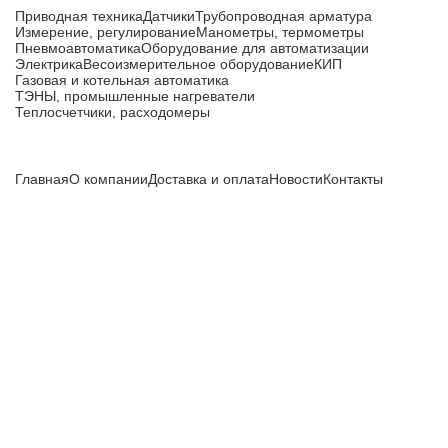
Приводная техника
Датчики
Трубопроводная арматура
Измерение, регулирование
Манометры, термометры
Пневмоавтоматика
Оборудование для автоматизации
Электрика
Весоизмерительное оборудование
КИП
Газовая и котельная автоматика
ТЭНЫ, промышленные нагреватели
Теплосчетчики, расходомеры
Компания
Главная
О компании
Доставка и оплата
Новости
Контакты
Все цены, указанные на сайте, не являются публичной
офертой и носят информационный характер.
Информация о технических характеристиках, описании, по
подбору аналогов, комплектности поставки, фото деталей
носит ознакомительный характер и не является публичной
офертой, и может быть изменена производителем без
предварительного уведомления. Дополнительную
информацию уточняйте у наших менеджеров.
Перезвоните мне