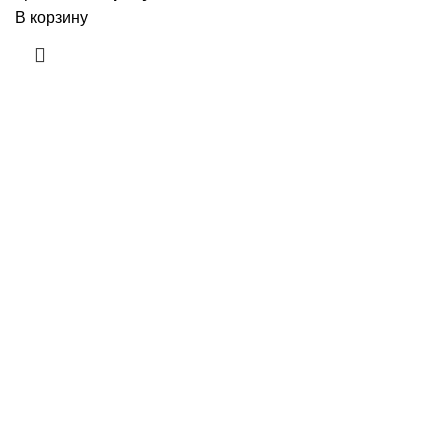
В корзину
Приборы и датчики для автоматизации
производства
Каталог товаров