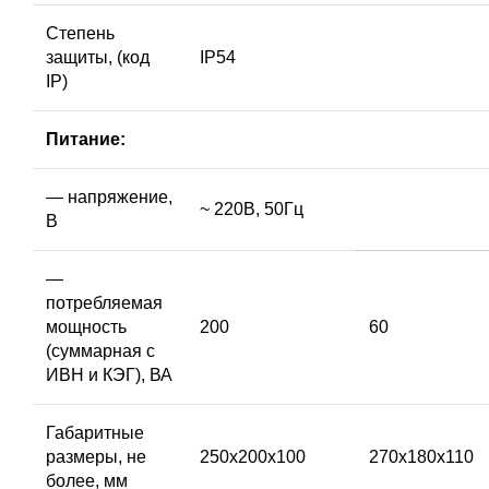
Степень
защиты, (код
IP54
IP)
Питание:
— напряжение,
~ 220В, 50Гц
В
—
потребляемая
мощность
200
60
(суммарная с
ИВН и КЭГ), ВА
Габаритные
размеры, не
250х200х100
270х180х110
более, мм