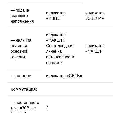
— подача
индикатор
индикатор
высокого
«ИВН»
«СВЕЧА»
напряжения
индикатор
— наличия
«ФАКЕЛ»
пламени
Светодиодная
индикатор
основной
линейка
«ФАКЕЛ»
горелки
интенсивности
пламени
— питание
индикатор «СЕТЬ»
Коммутация:
— постоянного
тока =30В, не
2