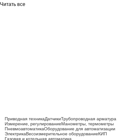
Читать все
Приборы и датчики для автоматизации
производства
Каталог товаров
Приводная техника
Датчики
Трубопроводная арматура
Измерение, регулирование
Манометры, термометры
Пневмоавтоматика
Оборудование для автоматизации
Электрика
Весоизмерительное оборудование
КИП
Газовая и котельная автоматика