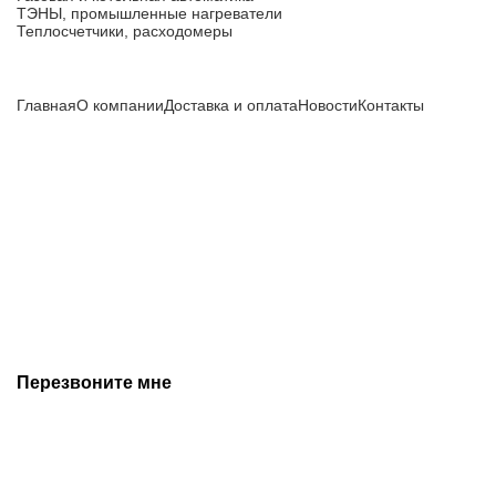
ТЭНЫ, промышленные нагреватели
Теплосчетчики, расходомеры
Компания
Главная
О компании
Доставка и оплата
Новости
Контакты
Все цены, указанные на сайте, не являются публичной
офертой и носят информационный характер.
Информация о технических характеристиках, описании, по
подбору аналогов, комплектности поставки, фото деталей
носит ознакомительный характер и не является публичной
офертой, и может быть изменена производителем без
предварительного уведомления. Дополнительную
информацию уточняйте у наших менеджеров.
Перезвоните мне
+7 (342) 202-99-22
+7 (342) 288-55-07