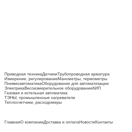
Приборы и датчики для автоматизации
производства
Каталог товаров
Приводная техника
Датчики
Трубопроводная арматура
Измерение, регулирование
Манометры, термометры
Пневмоавтоматика
Оборудование для автоматизации
Электрика
Весоизмерительное оборудование
КИП
Газовая и котельная автоматика
ТЭНЫ, промышленные нагреватели
Теплосчетчики, расходомеры
Компания
Главная
О компании
Доставка и оплата
Новости
Контакты