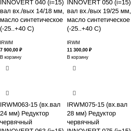
INNOVERT 040 (i=15)
INNOVERT 050 (i=15)
вал вх./вых 14/18 мм,
вал вх./вых 19/25 мм,
масло синтетическое
масло синтетическое
(-25..+40 С)
(-25..+40 С)
IRWM
IRWM
7 900,00
₽
11 300,00
₽
В корзину
В корзину
IRWM063-15 (вх.вал
IRWM075-15 (вх.вал
24 мм) Редуктор
28 мм) Редуктор
червячный
червячный
INNOVERT 063 (i=15)
INNOVERT 075 (i=15)