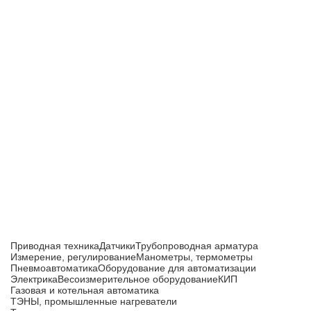
Приборы и датчики для автоматизации
производства
Каталог товаров
Приводная техника
Датчики
Трубопроводная арматура
Измерение, регулирование
Манометры, термометры
Пневмоавтоматика
Оборудование для автоматизации
Электрика
Весоизмерительное оборудование
КИП
Газовая и котельная автоматика
ТЭНЫ, промышленные нагреватели