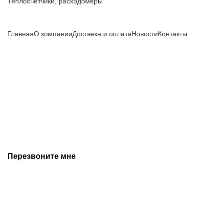
Теплосчетчики, расходомеры
Компания
Главная
О компании
Доставка и оплата
Новости
Контакты
Все цены, указанные на сайте, не являются публичной
офертой и носят информационный характер.
Информация о технических характеристиках, описании, по
подбору аналогов, комплектности поставки, фото деталей
носит ознакомительный характер и не является публичной
офертой, и может быть изменена производителем без
предварительного уведомления. Дополнительную
информацию уточняйте у наших менеджеров.
Перезвоните мне
+7 (342) 202-99-22
+7 (342) 288-55-07