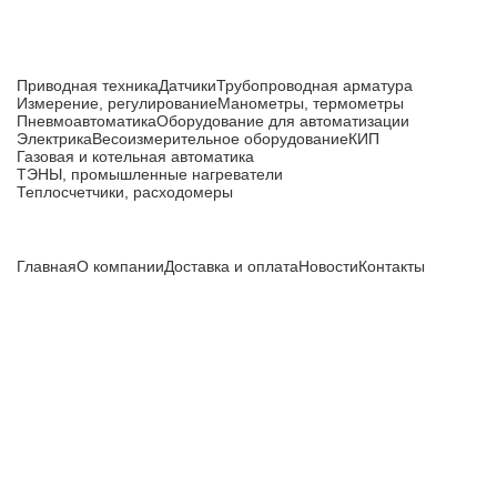
Каталог товаров
Приводная техника
Датчики
Трубопроводная арматура
Измерение, регулирование
Манометры, термометры
Пневмоавтоматика
Оборудование для автоматизации
Электрика
Весоизмерительное оборудование
КИП
Газовая и котельная автоматика
ТЭНЫ, промышленные нагреватели
Теплосчетчики, расходомеры
Компания
Главная
О компании
Доставка и оплата
Новости
Контакты
Все цены, указанные на сайте, не являются публичной
офертой и носят информационный характер.
Информация о технических характеристиках, описании, по
подбору аналогов, комплектности поставки, фото деталей
носит ознакомительный характер и не является публичной
офертой, и может быть изменена производителем без
предварительного уведомления. Дополнительную
информацию уточняйте у наших менеджеров.