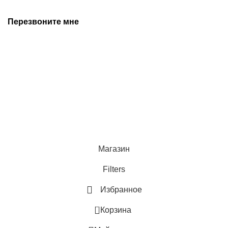
Перезвоните мне
+7 (342) 202-99-22
+7 (342) 288-55-07
© 2025 Средства измерения и автоматизации
Политика конфиденциальности
Магазин
Filters
Избранное
0
Корзина