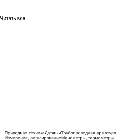
Читать все
Приборы и датчики для автоматизации
производства
Каталог товаров
Приводная техника
Датчики
Трубопроводная арматура
Измерение, регулирование
Манометры, термометры