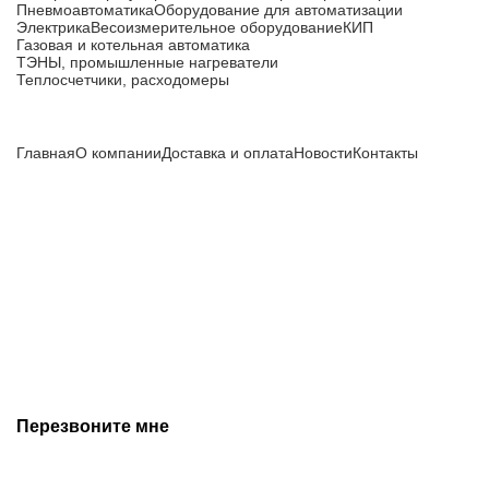
Пневмоавтоматика
Оборудование для автоматизации
Электрика
Весоизмерительное оборудование
КИП
Газовая и котельная автоматика
ТЭНЫ, промышленные нагреватели
Теплосчетчики, расходомеры
Компания
Главная
О компании
Доставка и оплата
Новости
Контакты
Все цены, указанные на сайте, не являются публичной
офертой и носят информационный характер.
Информация о технических характеристиках, описании, по
подбору аналогов, комплектности поставки, фото деталей
носит ознакомительный характер и не является публичной
офертой, и может быть изменена производителем без
предварительного уведомления. Дополнительную
информацию уточняйте у наших менеджеров.
Перезвоните мне
+7 (342) 202-99-22