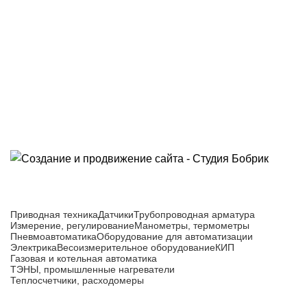
Приборы и датчики для автоматизации
производства
Каталог товаров
Приводная техника
Датчики
Трубопроводная арматура
Измерение, регулирование
Манометры, термометры
Пневмоавтоматика
Оборудование для автоматизации
Электрика
Весоизмерительное оборудование
КИП
Газовая и котельная автоматика
ТЭНЫ, промышленные нагреватели
Теплосчетчики, расходомеры