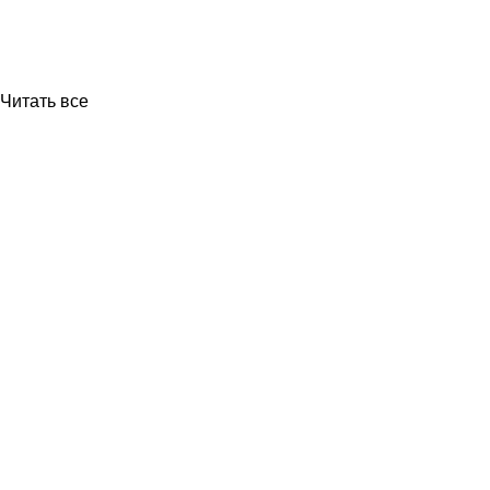
Читать все
Приборы и датчики для автоматизации
производства
Каталог товаров