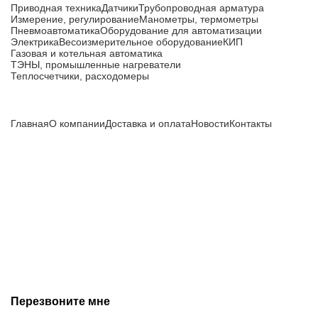
Приводная техника
Датчики
Трубопроводная арматура
Измерение, регулирование
Манометры, термометры
Пневмоавтоматика
Оборудование для автоматизации
Электрика
Весоизмерительное оборудование
КИП
Газовая и котельная автоматика
ТЭНЫ, промышленные нагреватели
Теплосчетчики, расходомеры
Компания
Главная
О компании
Доставка и оплата
Новости
Контакты
Все цены, указанные на сайте, не являются публичной
офертой и носят информационный характер.
Информация о технических характеристиках, описании, по
подбору аналогов, комплектности поставки, фото деталей
носит ознакомительный характер и не является публичной
офертой, и может быть изменена производителем без
предварительного уведомления. Дополнительную
информацию уточняйте у наших менеджеров.
Перезвоните мне