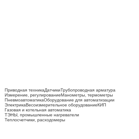
Приборы и датчики для автоматизации
производства
Каталог товаров
Приводная техника
Датчики
Трубопроводная арматура
Измерение, регулирование
Манометры, термометры
Пневмоавтоматика
Оборудование для автоматизации
Электрика
Весоизмерительное оборудование
КИП
Газовая и котельная автоматика
ТЭНЫ, промышленные нагреватели
Теплосчетчики, расходомеры
Компания