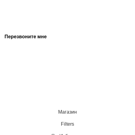
носит ознакомительный характер и не является публичной
офертой, и может быть изменена производителем без
предварительного уведомления. Дополнительную
информацию уточняйте у наших менеджеров.
Перезвоните мне
+7 (342) 202-99-22
+7 (342) 288-55-07
© 2025 Средства измерения и автоматизации
Политика конфиденциальности
Магазин
Filters