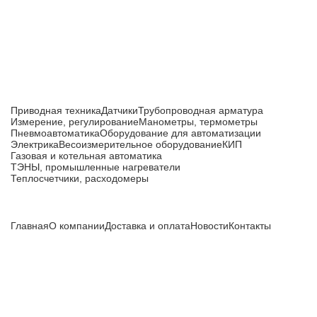
Каталог товаров
Приводная техника
Датчики
Трубопроводная арматура
Измерение, регулирование
Манометры, термометры
Пневмоавтоматика
Оборудование для автоматизации
Электрика
Весоизмерительное оборудование
КИП
Газовая и котельная автоматика
ТЭНЫ, промышленные нагреватели
Теплосчетчики, расходомеры
Компания
Главная
О компании
Доставка и оплата
Новости
Контакты
Все цены, указанные на сайте, не являются публичной
офертой и носят информационный характер.
Информация о технических характеристиках, описании, по
подбору аналогов, комплектности поставки, фото деталей