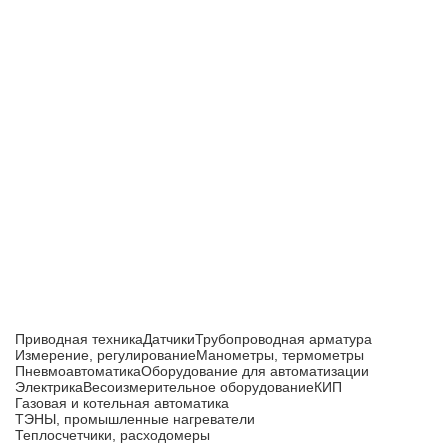
Приборы и датчики для автоматизации
производства
Каталог товаров
Приводная техника
Датчики
Трубопроводная арматура
Измерение, регулирование
Манометры, термометры
Пневмоавтоматика
Оборудование для автоматизации
Электрика
Весоизмерительное оборудование
КИП
Газовая и котельная автоматика
ТЭНЫ, промышленные нагреватели
Теплосчетчики, расходомеры