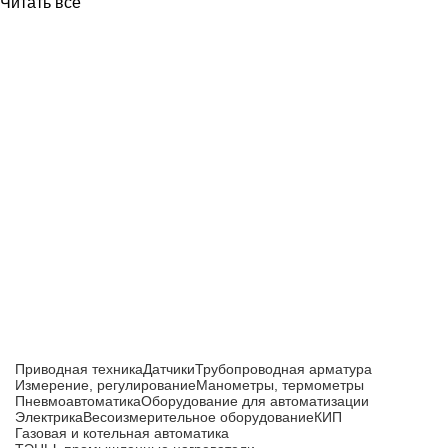
Читать все
Приборы и датчики для автоматизации
производства
Каталог товаров
Приводная техника
Датчики
Трубопроводная арматура
Измерение, регулирование
Манометры, термометры
Пневмоавтоматика
Оборудование для автоматизации
Электрика
Весоизмерительное оборудование
КИП
Газовая и котельная автоматика