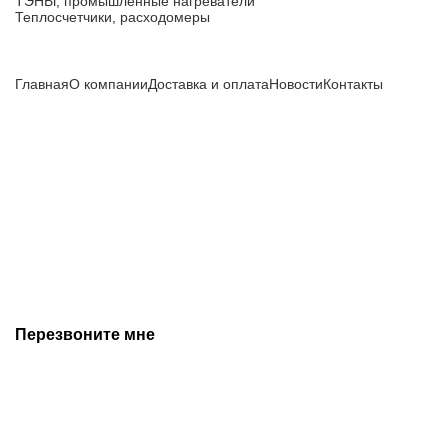
ТЭНЫ, промышленные нагреватели
Теплосчетчики, расходомеры
Компания
Главная
О компании
Доставка и оплата
Новости
Контакты
Все цены, указанные на сайте, не являются публичной
офертой и носят информационный характер.
Информация о технических характеристиках, описании, по
подбору аналогов, комплектности поставки, фото деталей
носит ознакомительный характер и не является публичной
офертой, и может быть изменена производителем без
предварительного уведомления. Дополнительную
информацию уточняйте у наших менеджеров.
Перезвоните мне
+7 (342) 202-99-22
+7 (342) 288-55-07