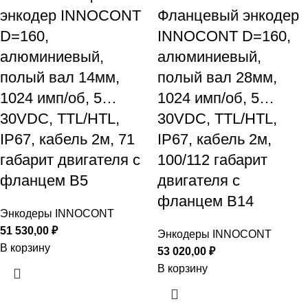
энкодер INNOCONT
Фланцевый энкодер
D=160,
INNOCONT D=160,
алюминиевый,
алюминиевый,
полый вал 14мм,
полый вал 28мм,
1024 имп/об, 5…
1024 имп/об, 5…
30VDC, TTL/HTL,
30VDC, TTL/HTL,
IP67, кабель 2м, 71
IP67, кабель 2м,
габарит двигателя с
100/112 габарит
фланцем B5
двигателя с
фланцем B14
Энкодеры INNOCONT
51 530,00
₽
Энкодеры INNOCONT
В корзину
53 020,00
₽
В корзину