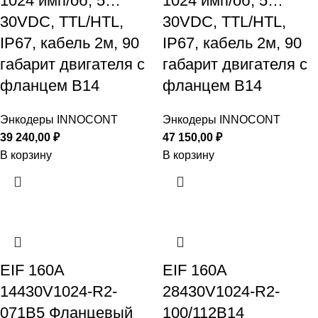
1024 имп/об, 5…
1024 имп/об, 5…
30VDC, TTL/HTL,
30VDC, TTL/HTL,
IP67, кабель 2м, 90
IP67, кабель 2м, 90
габарит двигателя с
габарит двигателя с
фланцем B14
фланцем B14
Энкодеры INNOCONT
Энкодеры INNOCONT
39 240,00
₽
47 150,00
₽
В корзину
В корзину
EIF 160A
EIF 160A
14430V1024-R2-
28430V1024-R2-
071B5 Фланцевый
100/112B14