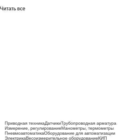
Читать все
Приборы и датчики для автоматизации
производства
Каталог товаров
Приводная техника
Датчики
Трубопроводная арматура
Измерение, регулирование
Манометры, термометры
Пневмоавтоматика
Оборудование для автоматизации
Электрика
Весоизмерительное оборудование
КИП