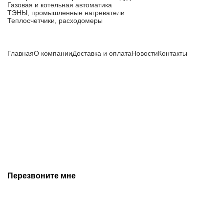
Газовая и котельная автоматика
ТЭНЫ, промышленные нагреватели
Теплосчетчики, расходомеры
Компания
Главная
О компании
Доставка и оплата
Новости
Контакты
Все цены, указанные на сайте, не являются публичной
офертой и носят информационный характер.
Информация о технических характеристиках, описании, по
подбору аналогов, комплектности поставки, фото деталей
носит ознакомительный характер и не является публичной
офертой, и может быть изменена производителем без
предварительного уведомления. Дополнительную
информацию уточняйте у наших менеджеров.
Перезвоните мне
+7 (342) 202-99-22
+7 (342) 288-55-07