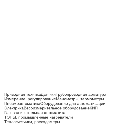
Приборы и датчики для автоматизации
производства
Каталог товаров
Приводная техника
Датчики
Трубопроводная арматура
Измерение, регулирование
Манометры, термометры
Пневмоавтоматика
Оборудование для автоматизации
Электрика
Весоизмерительное оборудование
КИП
Газовая и котельная автоматика
ТЭНЫ, промышленные нагреватели
Теплосчетчики, расходомеры