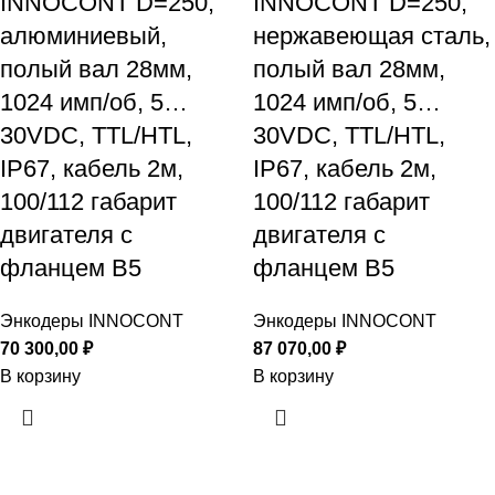
INNOCONT D=250,
INNOCONT D=250,
алюминиевый,
нержавеющая сталь,
полый вал 28мм,
полый вал 28мм,
1024 имп/об, 5…
1024 имп/об, 5…
30VDC, TTL/HTL,
30VDC, TTL/HTL,
IP67, кабель 2м,
IP67, кабель 2м,
100/112 габарит
100/112 габарит
двигателя с
двигателя с
фланцем B5
фланцем B5
Энкодеры INNOCONT
Энкодеры INNOCONT
70 300,00
₽
87 070,00
₽
В корзину
В корзину