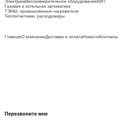
Электрика
Весоизмерительное оборудование
КИП
Газовая и котельная автоматика
ТЭНЫ, промышленные нагреватели
Теплосчетчики, расходомеры
Компания
Главная
О компании
Доставка и оплата
Новости
Контакты
Все цены, указанные на сайте, не являются публичной
офертой и носят информационный характер.
Информация о технических характеристиках, описании, по
подбору аналогов, комплектности поставки, фото деталей
носит ознакомительный характер и не является публичной
офертой, и может быть изменена производителем без
предварительного уведомления. Дополнительную
информацию уточняйте у наших менеджеров.
Перезвоните мне
+7 (342) 202-99-22