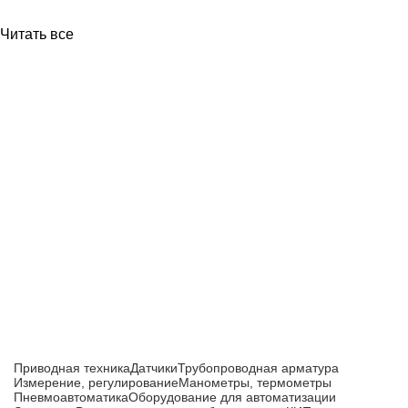
Читать все
Приборы и датчики для автоматизации
производства
Каталог товаров
Приводная техника
Датчики
Трубопроводная арматура
Измерение, регулирование
Манометры, термометры
Пневмоавтоматика
Оборудование для автоматизации