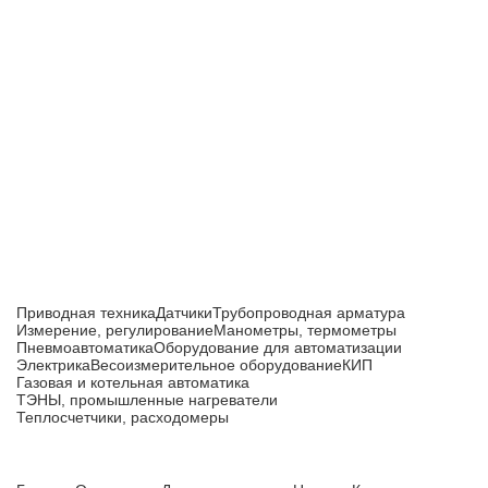
Приборы и датчики для автоматизации
производства
Каталог товаров
Приводная техника
Датчики
Трубопроводная арматура
Измерение, регулирование
Манометры, термометры
Пневмоавтоматика
Оборудование для автоматизации
Электрика
Весоизмерительное оборудование
КИП
Газовая и котельная автоматика
ТЭНЫ, промышленные нагреватели
Теплосчетчики, расходомеры
Компания