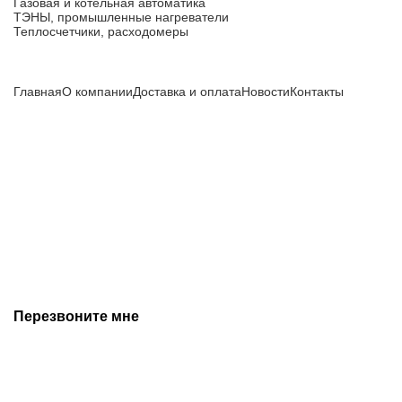
Газовая и котельная автоматика
ТЭНЫ, промышленные нагреватели
Теплосчетчики, расходомеры
Компания
Главная
О компании
Доставка и оплата
Новости
Контакты
Все цены, указанные на сайте, не являются публичной
офертой и носят информационный характер.
Информация о технических характеристиках, описании, по
подбору аналогов, комплектности поставки, фото деталей
носит ознакомительный характер и не является публичной
офертой, и может быть изменена производителем без
предварительного уведомления. Дополнительную
информацию уточняйте у наших менеджеров.
Перезвоните мне
+7 (342) 202-99-22
+7 (342) 288-55-07