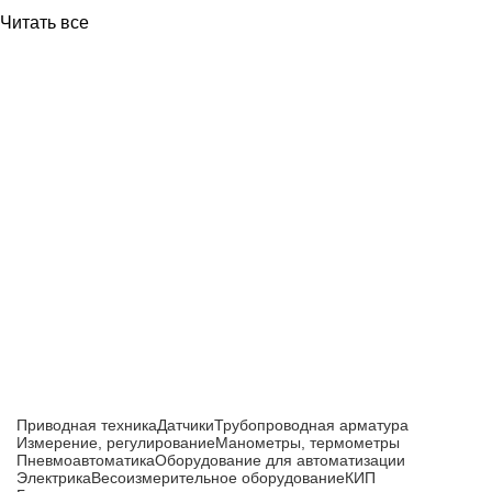
Читать все
Приборы и датчики для автоматизации
производства
Каталог товаров
Приводная техника
Датчики
Трубопроводная арматура
Измерение, регулирование
Манометры, термометры
Пневмоавтоматика
Оборудование для автоматизации
Электрика
Весоизмерительное оборудование
КИП