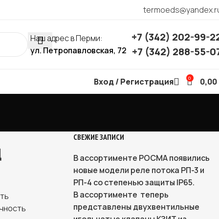
termoeds@yandex.r
+7 (342) 202-99-2
Наш адрес в Перми:
ул. Петропавловская, 72
+7 (342) 288-55-0
0
Вход / Регистрация
0,00
СВЕЖИЕ ЗАПИСИ
Д
В ассортименте РОСМА появились
новые модели реле потока РП-3 и
РП-4 со степенью защиты IP65.
В ассортименте теперь
ать
представлены двухвентильные
очность