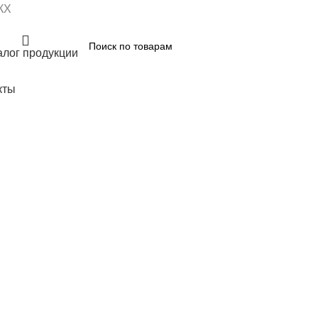
КХ
алог продукции
кты