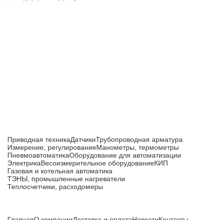
Приборы и датчики для автоматизации
производства
Каталог товаров
Приводная техника
Датчики
Трубопроводная арматура
Измерение, регулирование
Манометры, термометры
Пневмоавтоматика
Оборудование для автоматизации
Электрика
Весоизмерительное оборудование
КИП
Газовая и котельная автоматика
ТЭНЫ, промышленные нагреватели
Теплосчетчики, расходомеры
Компания
Главная
О компании
Доставка и оплата
Новости
Контакты