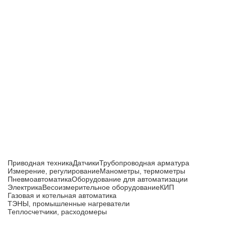
Приборы и датчики для автоматизации
производства
Каталог товаров
Приводная техника
Датчики
Трубопроводная арматура
Измерение, регулирование
Манометры, термометры
Пневмоавтоматика
Оборудование для автоматизации
Электрика
Весоизмерительное оборудование
КИП
Газовая и котельная автоматика
ТЭНЫ, промышленные нагреватели
Теплосчетчики, расходомеры