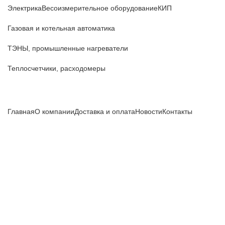
Электрика
Весоизмерительное оборудование
КИП
Газовая и котельная автоматика
ТЭНЫ, промышленные нагреватели
Теплосчетчики, расходомеры
Компания
Главная
О компании
Доставка и оплата
Новости
Контакты
Все цены, указанные на сайте, не являются публичной
офертой и носят информационный характер.
Информация о технических характеристиках, описании, по
подбору аналогов, комплектности поставки, фото деталей
носит ознакомительный характер и не является публичной
офертой, и может быть изменена производителем без
предварительного уведомления. Дополнительную
информацию уточняйте у наших менеджеров.