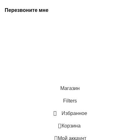
Перезвоните мне
+7 (342) 202-99-22
+7 (342) 288-55-07
© 2025 Средства измерения и автоматизации
Политика конфиденциальности
Магазин
Filters
Избранное
0
Корзина
Мой аккаунт