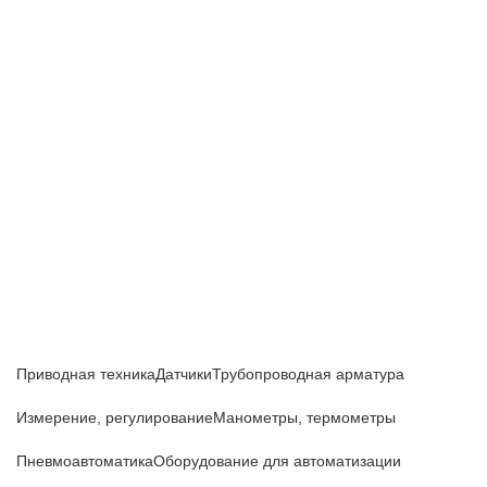
Приборы и датчики для автоматизации
производства
Каталог товаров
Приводная техника
Датчики
Трубопроводная арматура
Измерение, регулирование
Манометры, термометры
Пневмоавтоматика
Оборудование для автоматизации