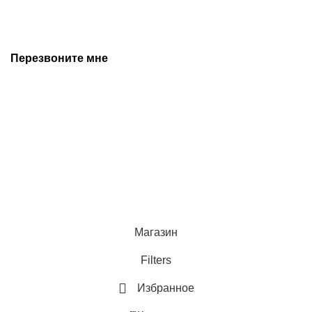
предварительного уведомления. Дополнительную
информацию уточняйте у наших менеджеров.
Перезвоните мне
+7 (342) 202-99-22
+7 (342) 288-55-07
© 2025 Средства измерения и автоматизации
Политика конфиденциальности
Магазин
Filters
Избранное
0