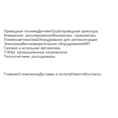
Каталог товаров
Приводная техника
Датчики
Трубопроводная арматура
Измерение, регулирование
Манометры, термометры
Пневмоавтоматика
Оборудование для автоматизации
Электрика
Весоизмерительное оборудование
КИП
Газовая и котельная автоматика
ТЭНЫ, промышленные нагреватели
Теплосчетчики, расходомеры
Компания
Главная
О компании
Доставка и оплата
Новости
Контакты
Все цены, указанные на сайте, не являются публичной
офертой и носят информационный характер.
Информация о технических характеристиках, описании, по
подбору аналогов, комплектности поставки, фото деталей
носит ознакомительный характер и не является публичной
офертой, и может быть изменена производителем без