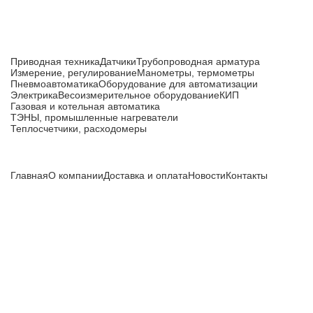
Каталог товаров
Приводная техника
Датчики
Трубопроводная арматура
Измерение, регулирование
Манометры, термометры
Пневмоавтоматика
Оборудование для автоматизации
Электрика
Весоизмерительное оборудование
КИП
Газовая и котельная автоматика
ТЭНЫ, промышленные нагреватели
Теплосчетчики, расходомеры
Компания
Главная
О компании
Доставка и оплата
Новости
Контакты
Все цены, указанные на сайте, не являются публичной
офертой и носят информационный характер.
Информация о технических характеристиках, описании, по
подбору аналогов, комплектности поставки, фото деталей
носит ознакомительный характер и не является публичной
офертой, и может быть изменена производителем без
предварительного уведомления. Дополнительную