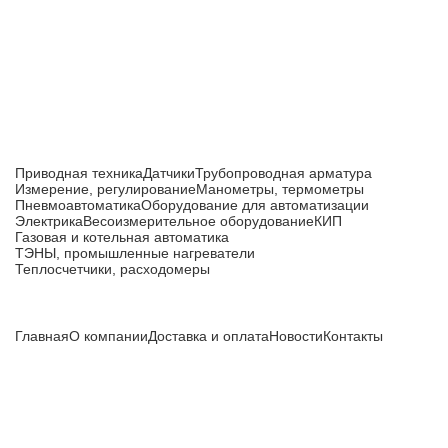
производства
Каталог товаров
Приводная техника
Датчики
Трубопроводная арматура
Измерение, регулирование
Манометры, термометры
Пневмоавтоматика
Оборудование для автоматизации
Электрика
Весоизмерительное оборудование
КИП
Газовая и котельная автоматика
ТЭНЫ, промышленные нагреватели
Теплосчетчики, расходомеры
Компания
Главная
О компании
Доставка и оплата
Новости
Контакты
Все цены, указанные на сайте, не являются публичной
офертой и носят информационный характер.
Информация о технических характеристиках, описании, по
подбору аналогов, комплектности поставки, фото деталей