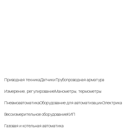
Приборы и датчики для автоматизации
производства
Каталог товаров
Приводная техника
Датчики
Трубопроводная арматура
Измерение, регулирование
Манометры, термометры
Пневмоавтоматика
Оборудование для автоматизации
Электрика
Весоизмерительное оборудование
КИП
Газовая и котельная автоматика