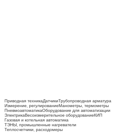
Приборы и датчики для автоматизации
производства
Каталог товаров
Приводная техника
Датчики
Трубопроводная арматура
Измерение, регулирование
Манометры, термометры
Пневмоавтоматика
Оборудование для автоматизации
Электрика
Весоизмерительное оборудование
КИП
Газовая и котельная автоматика
ТЭНЫ, промышленные нагреватели
Теплосчетчики, расходомеры