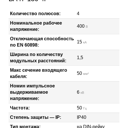
Количество полюсов:
4
Номинальное рабочее
400
В
напряжение:
Отключающая способность
15
кА
по EN 60898:
Ширина по количеству
1,5
модульных расстояний:
Макс сечение входящего
50
мм²
кабеля:
Номин импульсное
выдерживаемое
6
кВ
напряжение:
Частота:
50
Гц
Степень защиты — IP:
IP40
Тип монтажа:
на DIN-рейку