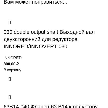
Вам может понравиться...
030 double output shaft Выходной вал
двухсторонний для редуктора
INNORED/INNOVERT 030
INNORED
800,00
₽
В корзину
63B14-040 Фланец 63 B14 к редуктору