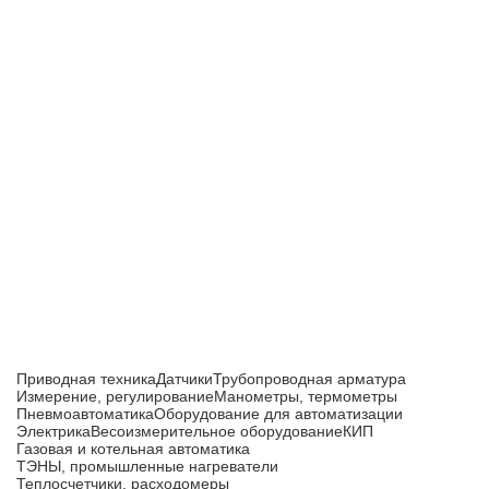
Приборы и датчики для автоматизации
производства
Каталог товаров
Приводная техника
Датчики
Трубопроводная арматура
Измерение, регулирование
Манометры, термометры
Пневмоавтоматика
Оборудование для автоматизации
Электрика
Весоизмерительное оборудование
КИП
Газовая и котельная автоматика
ТЭНЫ, промышленные нагреватели
Теплосчетчики, расходомеры