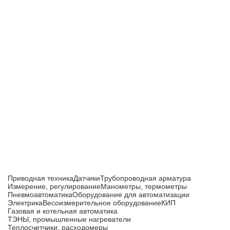
Приборы и датчики для автоматизации
производства
Каталог товаров
Приводная техника
Датчики
Трубопроводная арматура
Измерение, регулирование
Манометры, термометры
Пневмоавтоматика
Оборудование для автоматизации
Электрика
Весоизмерительное оборудование
КИП
Газовая и котельная автоматика
ТЭНЫ, промышленные нагреватели
Теплосчетчики, расходомеры