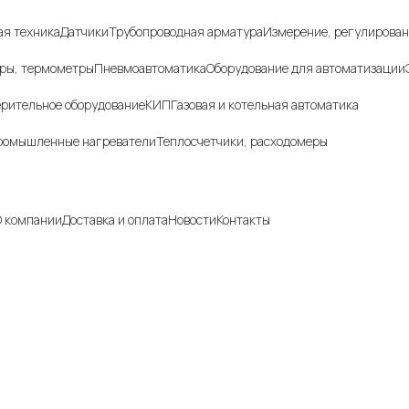
г товаров
я техника
Датчики
Трубопроводная арматура
Измерение, регулирован
ры, термометры
Пневмоавтоматика
Оборудование для автоматизации
рительное оборудование
КИП
Газовая и котельная автоматика
ромышленные нагреватели
Теплосчетчики, расходомеры
ния
 компании
Доставка и оплата
Новости
Контакты
, указанные на сайте, не являются публичной офертой и носят инфо
.
ия о технических характеристиках, описании, по подбору аналогов,
, фото деталей носит ознакомительный характер и не является публич
ть изменена производителем без предварительного уведомления. Д
ию уточняйте у наших менеджеров.