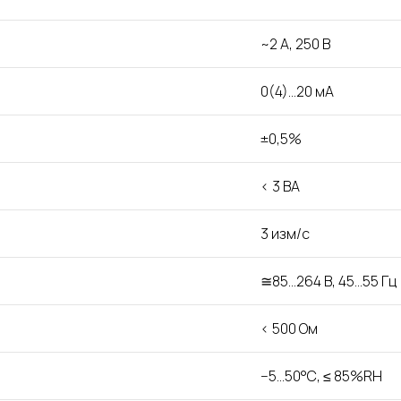
~2 A, 250 B
0(4)…20 мА
±0,5%
< 3 ВА
3 изм/с
≅85…264 В, 45…55 Гц
< 500 Ом
−5…50°С, ≤ 85%RH