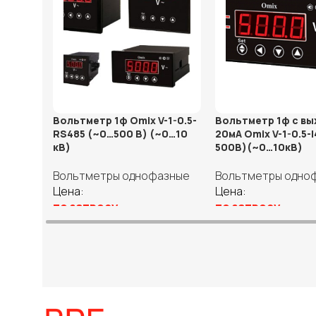
Вольтметр 1ф Omix V-1-0.5-
Вольтметр 1ф с вы
RS485 (~0…500 В) (~0…10
20мА Omix V-1-0.5-
кВ)
500В)(~0…10кВ)
Вольтметры однофазные
Вольтметры одно
Цена:
Цена:
по запросу
по запросу
Выберите параметры
Выберите парамет