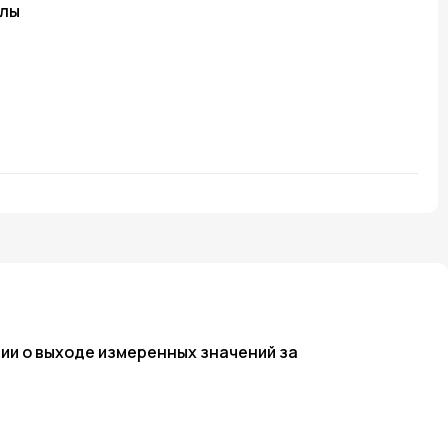
елы
ии о выходе измеренных значений за