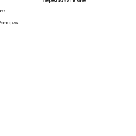
Перезвоните мне
ие
+7 (342) 202-99-22
Электрика
+7 (342) 288-55-07
© 2025 Средства измерения и автоматизации
Политика конфиденциальности
рмационный
 комплектности
ной офертой, и
ополнительную