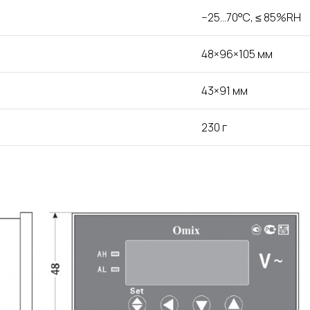
−25…70°С, ≤ 85%RH
48×96×105 мм
43×91 мм
230 г