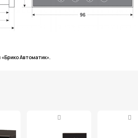
и «Брико Автоматик».