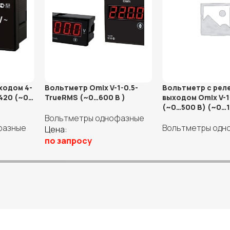
ходом 4-
Вольтметр Omix V-1-0.5-
Вольтметр с рел
I420 (~0…
TrueRMS (~0…600 В )
выходом Omix V-1
(~0…500 В) (~0…1
Вольтметры однофазные
фазные
Вольтметры одн
Цена:
по запросу
Подробнее
Выберите параметры
ры