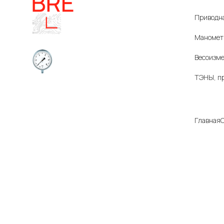
Катало
Приводна
Маномет
Весоизме
ТЭНЫ, п
Приборы и датчики для
Компа
автоматизации
производства
Главная
О
Все цены
характер
Информац
поставки
может бы
информац