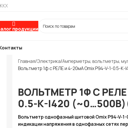
 ЖКХ
алог продукции
Контакты
Главная
Электрика
Амперметры, вольтметры, м
Вольтметр 1ф с РЕЛЕ и 4-20мА Omix P94-V-1-0.5-K-
ВОЛЬТМЕТР 1Ф С РЕЛЕ 
0.5-K-I420 (~0…500В
Вольтметр однофазный щитовой Omix P94-V-1-0
индикации напряжения в однофазных сетях пер