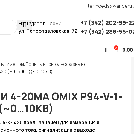
termoeds@yandex.r
+7 (342) 202-99-2
Наш адрес в Перми:
ул. Петропавловская, 72
+7 (342) 288-55-0
0
0,00
ультиметры
Вольтметры однофазные
I420 (~0…500В)(~0…10кВ)
И 4-20МА OMIX P94-V-1-
)(~0…10КВ)
.5-K-I420 предназначен для измерения и
еменного тока, сигнализации о выходе