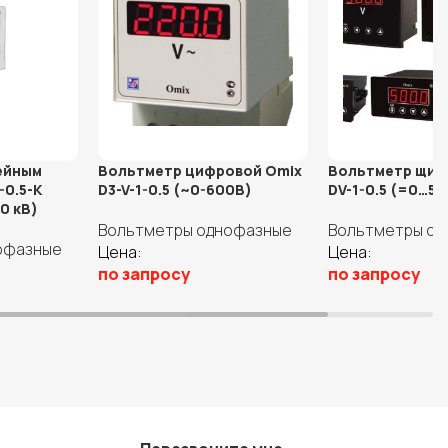
ейным
Вольтметр цифровой Omix
Вольтметр щит
-0.5-K
D3-V-1-0.5 (~0-600В)
DV-1-0.5 (=0…5
0 кВ)
Вольтметры однофазные
Вольтметры о
офазные
Цена:
Цена:
по запросу
по запросу
В корзину
Выберите пара