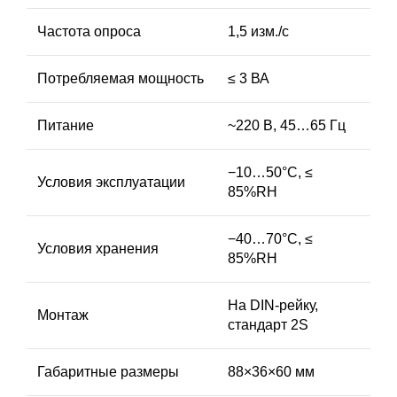
Частота опроса
1,5 изм./с
Потребляемая мощность
≤ 3 ВА
Питание
~220 В, 45…65 Гц
−10…50°С, ≤
Условия эксплуатации
85%RH
−40…70°С, ≤
Условия хранения
85%RH
На DIN-рейку,
Монтаж
стандарт 2S
Габаритные размеры
88×36×60 мм