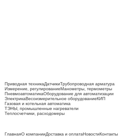
Приборы и датчики для автоматизации
производства
Каталог товаров
Приводная техника
Датчики
Трубопроводная арматура
Измерение, регулирование
Манометры, термометры
Пневмоавтоматика
Оборудование для автоматизации
Электрика
Весоизмерительное оборудование
КИП
Газовая и котельная автоматика
ТЭНЫ, промышленные нагреватели
Теплосчетчики, расходомеры
Компания
Главная
О компании
Доставка и оплата
Новости
Контакты