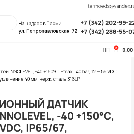
termoeds@yandex.r
+7 (342) 202-99-2
Наш адрес в Перми:
ул. Петропавловская, 72
+7 (342) 288-55-0
0
0,00
й INNOLEVEL, -40 +150°С, Pmax=40 bar, 12 — 55 VDC,
 удлинение 40 мм, нерж. сталь 316LP
ЦИОННЫЙ ДАТЧИК
NOLEVEL, -40 +150°С,
VDC, IP65/67,