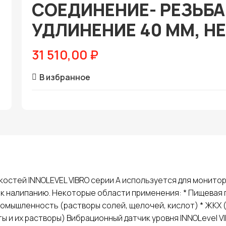
СОЕДИНЕНИЕ- РЕЗЬБА 
УДЛИНЕНИЕ 40 ММ, НЕ
31 510,00
₽
В избранное
остей INNOLEVEL VIBRO серии A используется для монитор
х к налипанию. Некоторые области применения: * Пищевая
омышленность (растворы солей, щелочей, кислот) * ЖКХ (
ы и их растворы) Вибрационный датчик уровня INNOLevel V