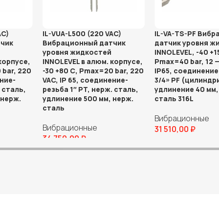
AC)
IL-VUA-L500 (220 VAC)
IL-VA-TS-PF Виб
чик
Вибрационный датчик
датчик уровня ж
уровня жидкостей
INNOLEVEL, -40 +1
корпусе,
INNOLEVEL в алюм. корпусе,
Pmax=40 bar, 12 —
 bar, 220
-30 +80 С, Pmax=20 bar, 220
IP65, соединение
ение-
VAC, IP 65, соединение-
3/4» PF (цилиндр
. сталь,
резьба 1″ PT, нерж. сталь,
удлинение 40 мм,
 нерж.
удлинение 500 мм, нерж.
сталь 316L
сталь
Вибрационные
Вибрационные
31 510,00
₽
34 750,00
₽
В корзину
В корзину
г товаров