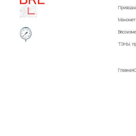
Приводна
Маномет
Весоизме
ТЭНЫ, п
Приборы и датчики для
Компа
автоматизации
производства
Главная
О
Все цены
характер
Информац
поставки
может бы
информац