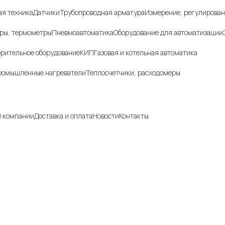
я техника
Датчики
Трубопроводная арматура
Измерение, регулирован
ры, термометры
Пневмоавтоматика
Оборудование для автоматизации
рительное оборудование
КИП
Газовая и котельная автоматика
ромышленные нагреватели
Теплосчетчики, расходомеры
ния
 компании
Доставка и оплата
Новости
Контакты
, указанные на сайте, не являются публичной офертой и носят инфо
.
ия о технических характеристиках, описании, по подбору аналогов,
, фото деталей носит ознакомительный характер и не является публич
ть изменена производителем без предварительного уведомления. Д
ию уточняйте у наших менеджеров.