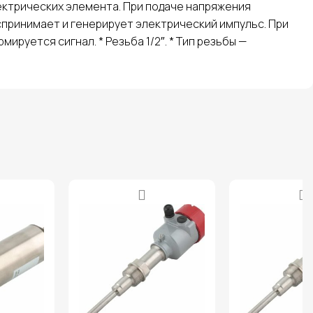
ектрических элемента. При подаче напряжения
спринимает и генерирует электрический импульс. При
руется сигнал. * Резьба 1/2″. * Тип резьбы —