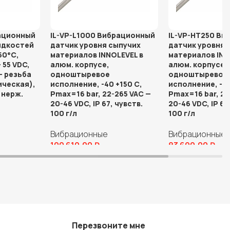
рационный
IL-VP-L1000 Вибрационный
IL-VP-HT250 В
идкостей
датчик уровня сыпучих
датчик уровня 
50°С,
материалов INNOLEVEL в
материалов INN
 55 VDC,
алюм. корпусе,
алюм. корпусе,
- резьба
одноштыревое
одноштыревое
ическая),
исполнение, -40 +150 С,
исполнение, -40
 нерж.
Pmax=16 bar, 22-265 VAC —
Pmax=16 bar, 22
20-46 VDC, IP 67, чувств.
20-46 VDC, IP 67
100 г/л
100 г/л
Вибрационные
Вибрационные
100 610,00
₽
83 690,00
₽
В корзину
В корзину
Перезвоните мне