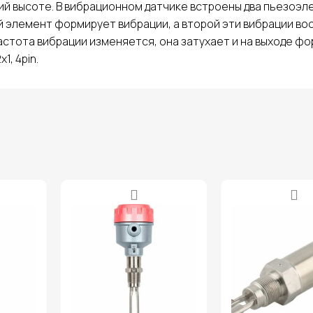
ий высоте. В вибрационном датчике встроены два пьезоэл
й элемент формирует вибрации, а второй эти вибрации во
тота вибрации изменяется, она затухает и на выходе форми
1, 4pin.