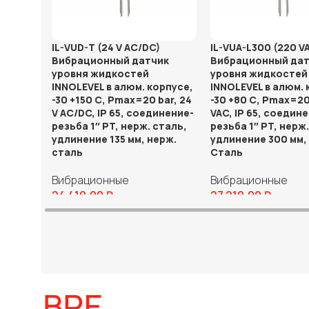
IL-VUD-T (24 V AC/DC)
IL-VUA-L300 (220 V
Вибрационный датчик
Вибрационный дат
уровня жидкостей
уровня жидкостей
INNOLEVEL в алюм. корпусе,
INNOLEVEL в алюм. 
-30 +150 С, Pmax=20 bar, 24
-30 +80 С, Pmax=20
V AC/DC, IP 65, соединение-
VAC, IP 65, соедин
резьба 1″ PT, нерж. сталь,
резьба 1″ PT, нерж
удлинение 135 мм, нерж.
удлинение 300 мм,
сталь
Сталь
Вибрационные
Вибрационные
24 410,00
₽
27 210,00
₽
В корзину
В корзину
Катало