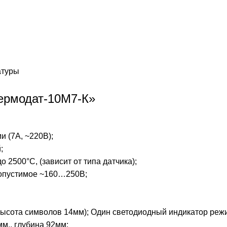
атуры
Термодат-10M7-К»
 (7А, ~220В);
;
о 2500°С, (зависит от типа датчика);
опустимое ~160…250В;
ысота символов 14мм); Один светодиодный индикатор реж
м., глубина 92мм;