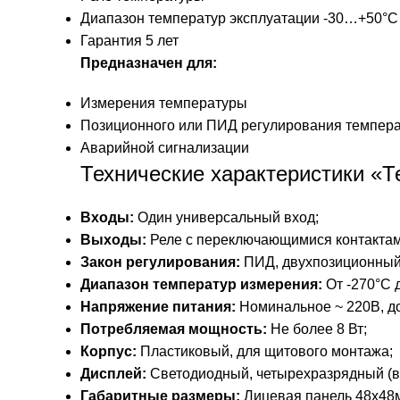
Диапазон температур эксплуатации -30…+50°С
Гарантия 5 лет
Предназначен для:
Измерения температуры
Позиционного или ПИД регулирования темпер
Аварийной сигнализации
Технические характеристики «
Входы:
Один универсальный вход;
Выходы:
Реле с переключающимися контактами
Закон регулирования:
ПИД, двухпозиционный
Диапазон температур измерения:
От -270°С д
Напряжение питания:
Номинальное ~ 220В, д
Потребляемая мощность:
Не более 8 Вт;
Корпус:
Пластиковый, для щитового монтажа;
Дисплей:
Светодиодный, четырехразрядный (в
Габаритные размеры:
Лицевая панель 48х48м