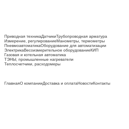
Каталог товаров
Приводная техника
Датчики
Трубопроводная арматура
Измерение, регулирование
Манометры, термометры
Пневмоавтоматика
Оборудование для автоматизации
Электрика
Весоизмерительное оборудование
КИП
Газовая и котельная автоматика
ТЭНЫ, промышленные нагреватели
Теплосчетчики, расходомеры
Компания
Главная
О компании
Доставка и оплата
Новости
Контакты
Все цены, указанные на сайте, не являются публичной
офертой и носят информационный характер.
Информация о технических характеристиках, описании, по
подбору аналогов, комплектности поставки, фото деталей
носит ознакомительный характер и не является публичной
офертой, и может быть изменена производителем без