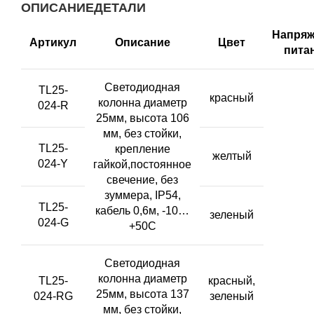
ОПИСАНИЕ
ДЕТАЛИ
Напряж
Артикул
Описание
Цвет
пита
Светодиодная
TL25-
красный
колонна диаметр
024-R
25мм, высота 106
мм, без стойки,
TL25-
крепление
желтый
024-Y
гайкой,постоянное
свечение, без
зуммера, IP54,
TL25-
кабель 0,6м, -10…
зеленый
024-G
+50С
Светодиодная
колонна диаметр
TL25-
красный,
25мм, высота 137
024-RG
зеленый
мм, без стойки,