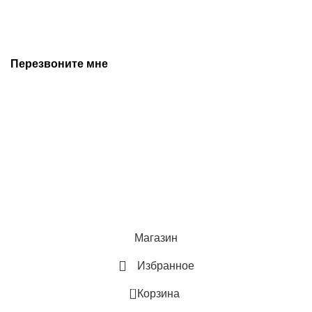
предварительного уведомления. Дополнительную
информацию уточняйте у наших менеджеров.
Перезвоните мне
+7 (342) 202-99-22
+7 (342) 288-55-07
© 2025 Средства измерения и автоматизации
Политика конфиденциальности
Магазин
Избранное
0
Корзина