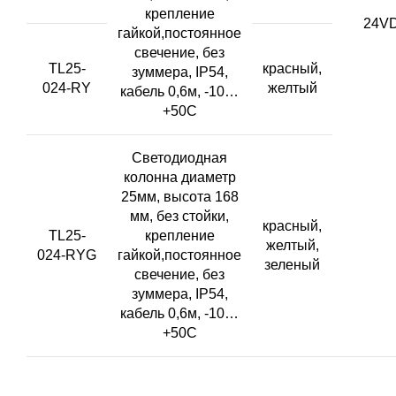
крепление
24V
гайкой,постоянное
свечение, без
TL25-
красный,
зуммера, IP54,
024-RY
желтый
кабель 0,6м, -10…
+50С
Светодиодная
колонна диаметр
25мм, высота 168
мм, без стойки,
красный,
TL25-
крепление
желтый,
024-RYG
гайкой,постоянное
зеленый
свечение, без
зуммера, IP54,
кабель 0,6м, -10…
+50С