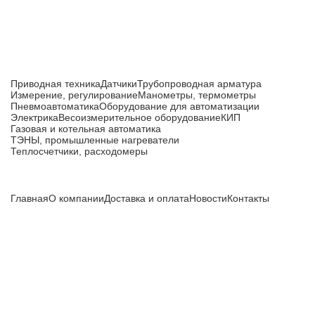
Каталог товаров
Приводная техника
Датчики
Трубопроводная арматура
Измерение, регулирование
Манометры, термометры
Пневмоавтоматика
Оборудование для автоматизации
Электрика
Весоизмерительное оборудование
КИП
Газовая и котельная автоматика
ТЭНЫ, промышленные нагреватели
Теплосчетчики, расходомеры
Компания
Главная
О компании
Доставка и оплата
Новости
Контакты
Все цены, указанные на сайте, не являются публичной
офертой и носят информационный характер.
Информация о технических характеристиках, описании, по
подбору аналогов, комплектности поставки, фото деталей
носит ознакомительный характер и не является публичной
офертой, и может быть изменена производителем без