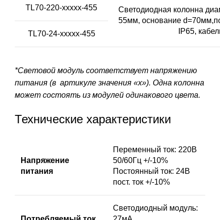
TL70-220-xxxxx-455
Светодиодная колонна диам
55мм, основание d=70мм,по
IP65, кабе
TL70-24-xxxxx-455
*Световой модуль соответствует напряжению
питания (в артикуле значения «х»). Одна колонна
может состоять из модулей одинакового цвета.
Технические характеристики
Переменный ток: 220В
Напряжение
50/60Гц +/-10%
питания
Постоянный ток: 24В
пост. ток +/-10%
Светодиодный модуль:
Потребляемый ток
27мА