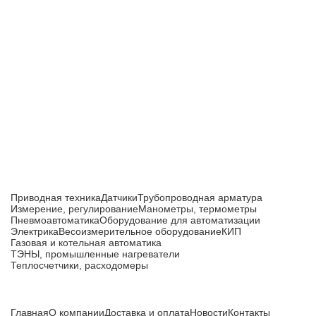
Приборы и датчики для автоматизации
производства
Каталог товаров
Приводная техника
Датчики
Трубопроводная арматура
Измерение, регулирование
Манометры, термометры
Пневмоавтоматика
Оборудование для автоматизации
Электрика
Весоизмерительное оборудование
КИП
Газовая и котельная автоматика
ТЭНЫ, промышленные нагреватели
Теплосчетчики, расходомеры
Компания
Главная
О компании
Доставка и оплата
Новости
Контакты