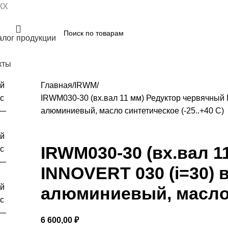
КХ
алог продукции
кты
Главная
IRWM
IRWM030-30 (вх.вал 11 мм) Редуктор червячный I
алюминиевый, масло синтетическое (-25..+40 С)
IRWM030-30 (вх.вал 
INNOVERT 030 (i=30) в
алюминиевый, масло с
6 600,00
₽