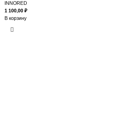
INNORED
1 100,00
₽
В корзину
Приборы и датчики для автоматизации
производства