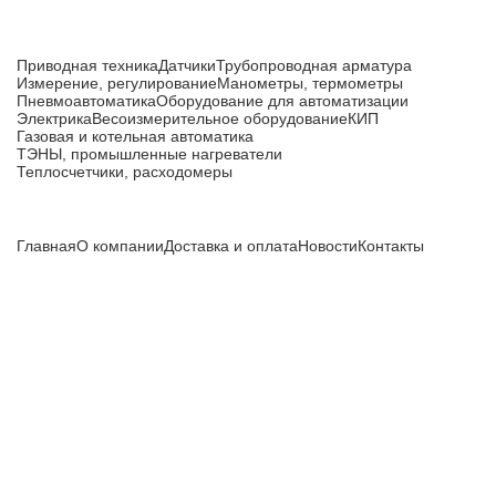
Каталог товаров
Приводная техника
Датчики
Трубопроводная арматура
Измерение, регулирование
Манометры, термометры
Пневмоавтоматика
Оборудование для автоматизации
Электрика
Весоизмерительное оборудование
КИП
Газовая и котельная автоматика
ТЭНЫ, промышленные нагреватели
Теплосчетчики, расходомеры
Компания
Главная
О компании
Доставка и оплата
Новости
Контакты
Все цены, указанные на сайте, не являются публичной
офертой и носят информационный характер.
Информация о технических характеристиках, описании, по
подбору аналогов, комплектности поставки, фото деталей
носит ознакомительный характер и не является публичной
офертой, и может быть изменена производителем без
предварительного уведомления. Дополнительную
информацию уточняйте у наших менеджеров.