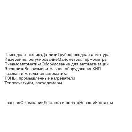
Приборы и датчики для автоматизации
производства
Каталог товаров
Приводная техника
Датчики
Трубопроводная арматура
Измерение, регулирование
Манометры, термометры
Пневмоавтоматика
Оборудование для автоматизации
Электрика
Весоизмерительное оборудование
КИП
Газовая и котельная автоматика
ТЭНЫ, промышленные нагреватели
Теплосчетчики, расходомеры
Компания
Главная
О компании
Доставка и оплата
Новости
Контакты
Все цены, указанные на сайте, не являются публичной
офертой и носят информационный характер.
Информация о технических характеристиках, описании, по