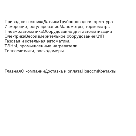
Каталог товаров
Приводная техника
Датчики
Трубопроводная арматура
Измерение, регулирование
Манометры, термометры
Пневмоавтоматика
Оборудование для автоматизации
Электрика
Весоизмерительное оборудование
КИП
Газовая и котельная автоматика
ТЭНЫ, промышленные нагреватели
Теплосчетчики, расходомеры
Компания
Главная
О компании
Доставка и оплата
Новости
Контакты
Все цены, указанные на сайте, не являются публичной
офертой и носят информационный характер.
Информация о технических характеристиках, описании, по
подбору аналогов, комплектности поставки, фото деталей
носит ознакомительный характер и не является публичной
офертой, и может быть изменена производителем без
предварительного уведомления. Дополнительную
информацию уточняйте у наших менеджеров.