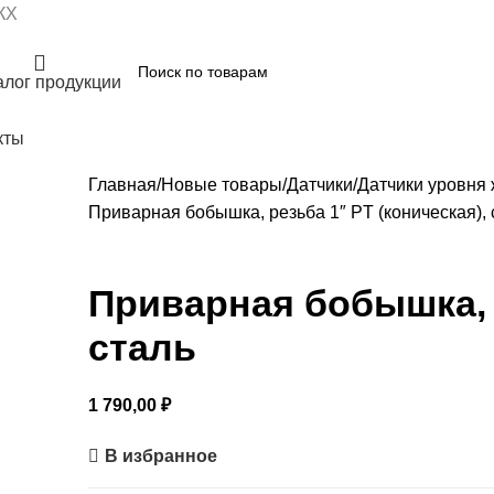
КХ
алог продукции
кты
Главная
Новые товары
Датчики
Датчики уровня
Приварная бобышка, резьба 1″ PT (коническая), 
Приварная бобышка, р
сталь
1 790,00
₽
В избранное