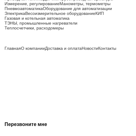
Измерение, регулирование
Манометры, термометры
Пневмоавтоматика
Оборудование для автоматизации
Электрика
Весоизмерительное оборудование
КИП
Газовая и котельная автоматика
ТЭНЫ, промышленные нагреватели
Теплосчетчики, расходомеры
Компания
Главная
О компании
Доставка и оплата
Новости
Контакты
Все цены, указанные на сайте, не являются публичной
офертой и носят информационный характер.
Информация о технических характеристиках, описании, по
подбору аналогов, комплектности поставки, фото деталей
носит ознакомительный характер и не является публичной
офертой, и может быть изменена производителем без
предварительного уведомления. Дополнительную
информацию уточняйте у наших менеджеров.
Перезвоните мне