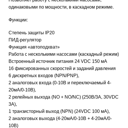
одинаковыми по мощности, в каскадном режиме.
Функции:
Cтепень защиты IP20
ПИД-регулятор
Функция «автоподхват»
Работа с несколькими насосами (каскадный режим)
Встроенный источник питания 24 VDC 150 мА
16 фиксированных скоростей и заданий давления
6 дискретных входов (NPN/PNP),
2 аналоговых входа (0-10В и переключаемый 4-
20мА/0-10В),
2 релейных выхода (NO + NO/NC) (250В/3А, 30VDC
3А),
1 транзисторный выход (NPN) (24VDC 100 мА),
2 аналоговых выхода (4-20мА/0-10В + 4-20мА/0-
10В)