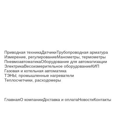
производства
Каталог товаров
Приводная техника
Датчики
Трубопроводная арматура
Измерение, регулирование
Манометры, термометры
Пневмоавтоматика
Оборудование для автоматизации
Электрика
Весоизмерительное оборудование
КИП
Газовая и котельная автоматика
ТЭНЫ, промышленные нагреватели
Теплосчетчики, расходомеры
Компания
Главная
О компании
Доставка и оплата
Новости
Контакты
Все цены, указанные на сайте, не являются публичной
офертой и носят информационный характер.
Информация о технических характеристиках, описании, по