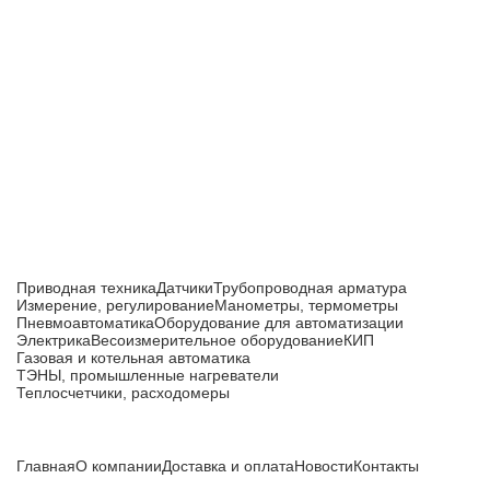
Приборы и датчики для автоматизации
производства
Каталог товаров
Приводная техника
Датчики
Трубопроводная арматура
Измерение, регулирование
Манометры, термометры
Пневмоавтоматика
Оборудование для автоматизации
Электрика
Весоизмерительное оборудование
КИП
Газовая и котельная автоматика
ТЭНЫ, промышленные нагреватели
Теплосчетчики, расходомеры
Компания
Главная
О компании
Доставка и оплата
Новости
Контакты