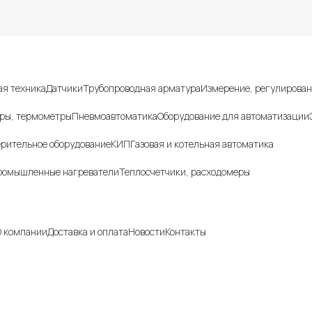
г товаров
я техника
Датчики
Трубопроводная арматура
Измерение, регулирован
ры, термометры
Пневмоавтоматика
Оборудование для автоматизации
рительное оборудование
КИП
Газовая и котельная автоматика
ромышленные нагреватели
Теплосчетчики, расходомеры
ния
 компании
Доставка и оплата
Новости
Контакты
, указанные на сайте, не являются публичной офертой и носят инфо
.
ия о технических характеристиках, описании, по подбору аналогов,