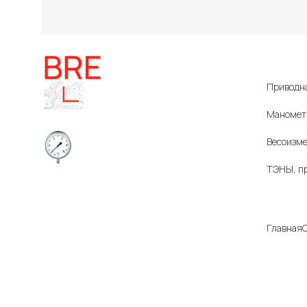
Катало
Приводна
Маномет
Весоизме
ТЭНЫ, п
Приборы и датчики для
Компа
автоматизации
производства
Главная
О
Все цены
характер
Информац