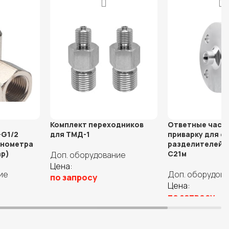
Комплект переходников
Ответные част
-G1/2
для ТМД-1
приварку для ф
анометра
разделителей Р
ар)
С21м
Доп. оборудование
Цена:
ие
Доп. оборудов
по запросу
Цена:
В корзину
по запросу
В корзину