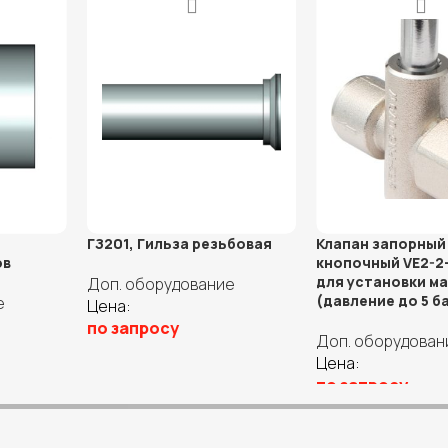
ГЗ201, Гильза резьбовая
Клапан запорный
ов
кнопочный VE2-2
для установки м
Доп. оборудование
(давление до 5 б
е
Цена:
по запросу
Доп. оборудован
Выберите параметры
Цена:
ры
по запросу
В корзину