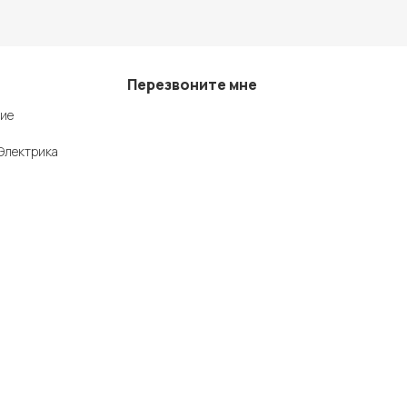
Перезвоните мне
ие
+7 (342) 202-99-22
Электрика
+7 (342) 288-55-07
© 2025 Средства измерения и автоматизации
Политика конфиденциальности
рмационный
 комплектности