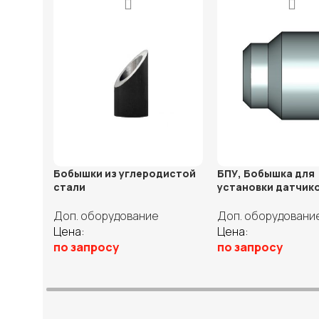
Бобышки из уг­ле­ро­дис­той
БПУ, Бобышка для
стали
установки датчик
Доп. оборудование
Доп. оборудовани
Цена:
Цена:
по запросу
по запросу
В корзину
Выберите парамет