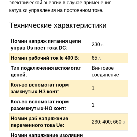
электрической энергии в случае применения
катушки управления на постоянном токе.
Технические характеристики
Номин напряж питания цепи
230
В
управ Us пост тока DC:
Номин рабочий ток Ie 400 В:
65
А
Тип подключения вспомогат
Винтовое
цепей:
соединение
Кол-во вспомогат норм
1
замкнутых-НЗ конт:
Кол-во вспомогат норм
1
разомкнутых-НО конт:
Номин раб напряжение
230; 400; 660
В
переменного тока Ue:
Номин напряжение изоляции