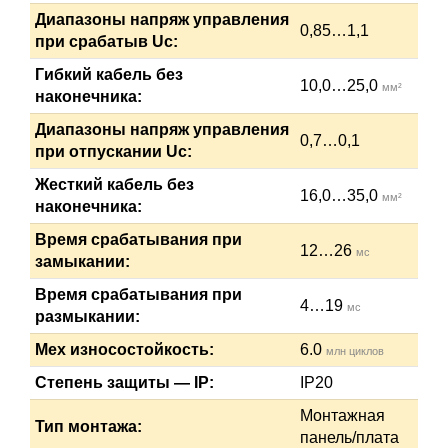
Диапазоны напряж управления
0,85…1,1
при срабатыв Uc:
Гибкий кабель без
10,0…25,0
мм²
наконечника:
Диапазоны напряж управления
0,7…0,1
при отпускании Uc:
Жесткий кабель без
16,0…35,0
мм²
наконечника:
Время срабатывания при
12…26
мс
замыкании:
Время срабатывания при
4…19
мс
размыкании:
Мех износостойкость:
6.0
млн циклов
Степень защиты — IP:
IP20
Монтажная
Тип монтажа:
панель/плата