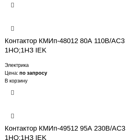
Контактор КМИп-48012 80А 110В/АС3
1НО;1НЗ IEK
Электрика
Цена:
по запросу
В корзину
Контактор КМИп-49512 95А 230В/АС3
1НО;1НЗ IEK