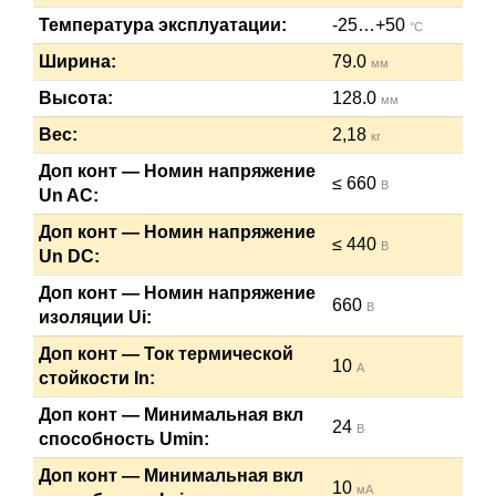
Температура эксплуатации:
-25…+50
°C
Ширина:
79.0
мм
Высота:
128.0
мм
Вес:
2,18
кг
Доп конт — Номин напряжение
≤ 660
В
Un AC:
Доп конт — Номин напряжение
≤ 440
В
Un DC:
Доп конт — Номин напряжение
660
В
изоляции Ui:
Доп конт — Ток термической
10
А
стойкости In:
Доп конт — Минимальная вкл
24
В
способность Umin:
Доп конт — Минимальная вкл
10
мА