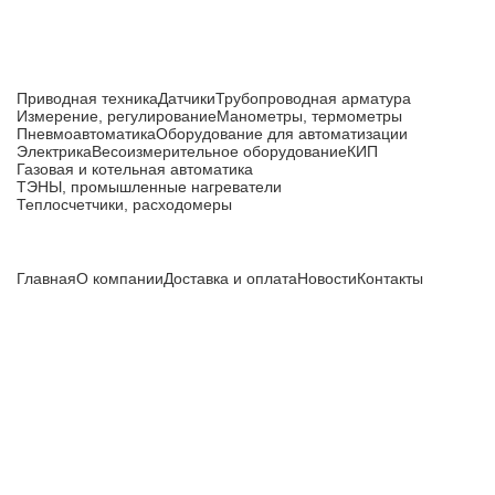
Каталог товаров
Приводная техника
Датчики
Трубопроводная арматура
Измерение, регулирование
Манометры, термометры
Пневмоавтоматика
Оборудование для автоматизации
Электрика
Весоизмерительное оборудование
КИП
Газовая и котельная автоматика
ТЭНЫ, промышленные нагреватели
Теплосчетчики, расходомеры
Компания
Главная
О компании
Доставка и оплата
Новости
Контакты
Все цены, указанные на сайте, не являются публичной
офертой и носят информационный характер.
Информация о технических характеристиках, описании, по
подбору аналогов, комплектности поставки, фото деталей
носит ознакомительный характер и не является публичной
офертой, и может быть изменена производителем без
предварительного уведомления. Дополнительную