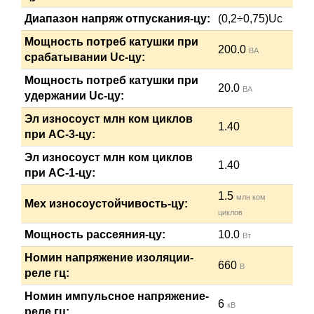
Диапазон напряж отпускания-цу:
(0,2÷0,75)Uc
Мощность потреб катушки при
200.0
ВА
срабатывании Uc-цу:
Мощность потреб катушки при
20.0
ВА
удержании Uc-цу:
Эл износоуст млн ком циклов
1.40
при АС-3-цу:
Эл износоуст млн ком циклов
1.40
при АС-1-цу:
1.5
млн ком
Мех износоустойчивость-цу:
циклов
Мощность рассеяния-цу:
10.0
Вт
Номин напряжение изоляции-
660
В
реле гц:
Номин импульсное напряжение-
6
кВ
реле гц: