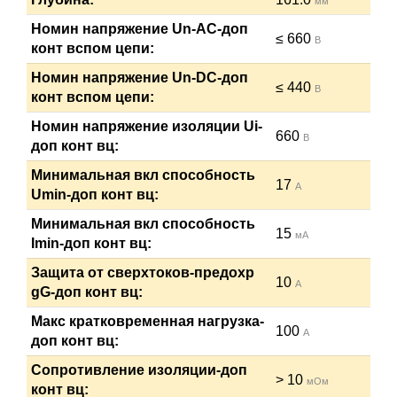
мм
Номин напряжение Un-AC-доп
≤ 660
В
конт вспом цепи:
Номин напряжение Un-DC-доп
≤ 440
В
конт вспом цепи:
Номин напряжение изоляции Ui-
660
В
доп конт вц:
Минимальная вкл способность
17
А
Umin-доп конт вц:
Минимальная вкл способность
15
мА
Imin-доп конт вц:
Защита от сверхтоков-предохр
10
А
gG-доп конт вц:
Макс кратковременная нагрузка-
100
А
доп конт вц:
Сопротивление изоляции-доп
> 10
мОм
конт вц: