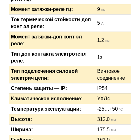
Момент затяжки-реле гц:
9
нм
Ток термической стойкости-доп
5
А
конт эл реле:
Момент затяжки-доп конт эл
1.2
нм
реле:
Тип доп контакта электротепл
1з
реле:
Тип подключения силовой
Винтовое
электрич цепи:
соединение
Степень защиты — IP:
IP54
Климатическое исполнение:
УХЛ4
Температура эксплуатации:
-25…+50
°C
Высота:
312.0
мм
Ширина:
175.5
мм
Глубина:
161.0