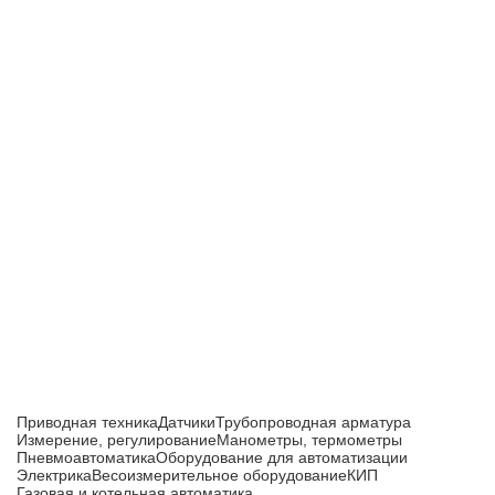
Приборы и датчики для автоматизации
производства
Каталог товаров
Приводная техника
Датчики
Трубопроводная арматура
Измерение, регулирование
Манометры, термометры
Пневмоавтоматика
Оборудование для автоматизации
Электрика
Весоизмерительное оборудование
КИП
Газовая и котельная автоматика