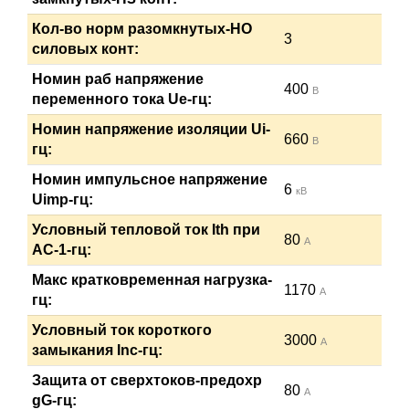
Кол-во норм разомкнутых-НО
3
силовых конт:
Номин раб напряжение
400
В
переменного тока Ue-гц:
Номин напряжение изоляции Ui-
660
В
гц:
Номин импульсное напряжение
6
кВ
Uimp-гц:
Условный тепловой ток Ith при
80
А
АС-1-гц:
Макс кратковременная нагрузка-
1170
А
гц:
Условный ток короткого
3000
А
замыкания Inc-гц:
Защита от сверхтоков-предохр
80
А
gG-гц: