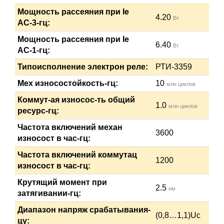
Мощность рассеяния при Ie
4.20
Вт
АС-3-гц:
Мощность рассеяния при Ie
6.40
Вт
АС-1-гц:
Типоисполнение электрон реле:
РТИ-3359
Мех износостойкость-гц:
10
млн циклов
Коммут-ая износос-ть общий
1.0
млн циклов
ресурс-гц:
Частота включений механ
3600
износост в час-гц:
Частота включений коммутац
1200
износост в час-гц:
Крутящий момент при
2.5
нм
затягивании-гц:
Диапазон напряж срабатывания-
(0,8…1,1)Uc
цу: