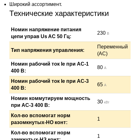
Широкий ассортимент.
Технические характеристики
Номин напряжение питания
230
В
цепи управ Us AC 50 Гц:
Переменный
Тип напряжения управления:
(AC)
Номин рабочий ток Ie при AC-1
80
А
400 В:
Номин рабочий ток Ie при AC-3
65
А
400 В:
Номин коммутируем мощность
30
кВт
при AC-3 400 В:
Кол-во вспомогат норм
1
разомкнутых-НО конт:
Кол-во вспомогат норм
1
замкнутых-НЗ конт: