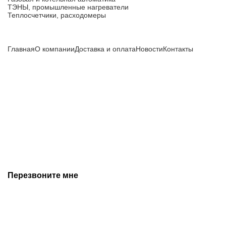
ТЭНЫ, промышленные нагреватели
Теплосчетчики, расходомеры
Компания
Главная
О компании
Доставка и оплата
Новости
Контакты
Все цены, указанные на сайте, не являются публичной
офертой и носят информационный характер.
Информация о технических характеристиках, описании, по
подбору аналогов, комплектности поставки, фото деталей
носит ознакомительный характер и не является публичной
офертой, и может быть изменена производителем без
предварительного уведомления. Дополнительную
информацию уточняйте у наших менеджеров.
Перезвоните мне
+7 (342) 202-99-22
+7 (342) 288-55-07