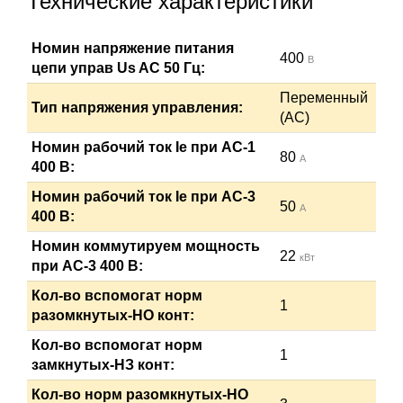
Технические характеристики
Номин напряжение питания
400
В
цепи управ Us AC 50 Гц:
Переменный
Тип напряжения управления:
(AC)
Номин рабочий ток Ie при AC-1
80
А
400 В:
Номин рабочий ток Ie при AC-3
50
А
400 В:
Номин коммутируем мощность
22
кВт
при AC-3 400 В:
Кол-во вспомогат норм
1
разомкнутых-НО конт:
Кол-во вспомогат норм
1
замкнутых-НЗ конт:
Кол-во норм разомкнутых-НО