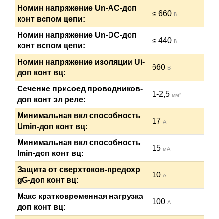
Номин напряжение Un-AC-доп
≤ 660
В
конт вспом цепи:
Номин напряжение Un-DC-доп
≤ 440
В
конт вспом цепи:
Номин напряжение изоляции Ui-
660
В
доп конт вц:
Сечение присоед проводников-
1-2,5
мм²
доп конт эл реле:
Минимальная вкл способность
17
А
Umin-доп конт вц:
Минимальная вкл способность
15
мА
Imin-доп конт вц:
Защита от сверхтоков-предохр
10
А
gG-доп конт вц:
Макс кратковременная нагрузка-
100
А
доп конт вц: