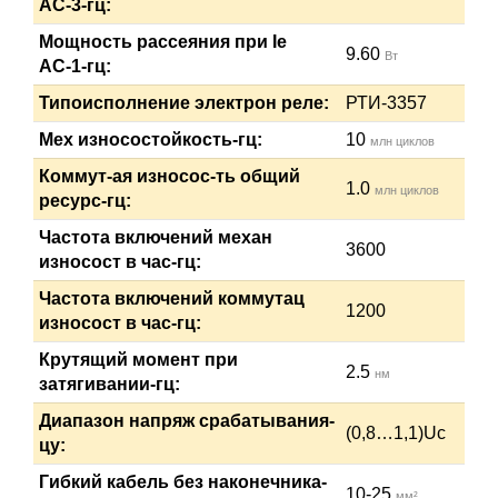
АС-3-гц:
Мощность рассеяния при Ie
9.60
Вт
АС-1-гц:
Типоисполнение электрон реле:
РТИ-3357
Мех износостойкость-гц:
10
млн циклов
Коммут-ая износос-ть общий
1.0
млн циклов
ресурс-гц:
Частота включений механ
3600
износост в час-гц:
Частота включений коммутац
1200
износост в час-гц:
Крутящий момент при
2.5
нм
затягивании-гц:
Диапазон напряж срабатывания-
(0,8…1,1)Uc
цу:
Гибкий кабель без наконечника-
10-25
мм²