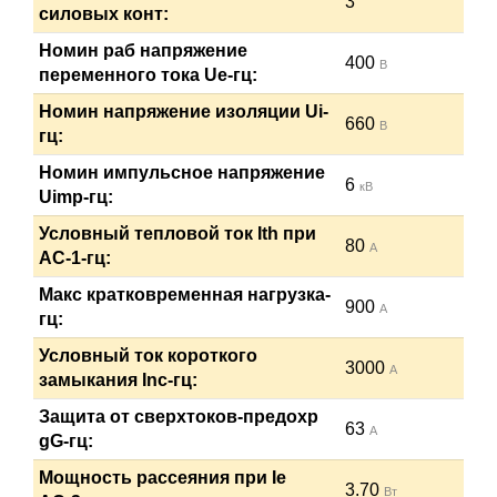
3
силовых конт:
Номин раб напряжение
400
В
переменного тока Ue-гц:
Номин напряжение изоляции Ui-
660
В
гц:
Номин импульсное напряжение
6
кВ
Uimp-гц:
Условный тепловой ток Ith при
80
А
АС-1-гц:
Макс кратковременная нагрузка-
900
А
гц:
Условный ток короткого
3000
А
замыкания Inc-гц:
Защита от сверхтоков-предохр
63
А
gG-гц:
Мощность рассеяния при Ie
3.70
Вт