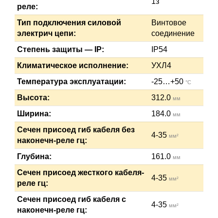
1з
реле:
Тип подключения силовой
Винтовое
электрич цепи:
соединение
Степень защиты — IP:
IP54
Климатическое исполнение:
УХЛ4
Температура эксплуатации:
-25…+50
°C
Высота:
312.0
мм
Ширина:
184.0
мм
Сечен присоед гиб кабеля без
4-35
мм²
наконечн-реле гц:
Глубина:
161.0
мм
Сечен присоед жесткого кабеля-
4-35
мм²
реле гц:
Сечен присоед гиб кабеля с
4-35
мм²
наконечн-реле гц: