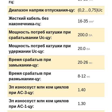
гц:
Диапазон напряж отпускания-цу:
(0,2…0,75)Uc
Жесткий кабель без
16-35
мм²
наконечника-гц:
Мощность потреб катушки при
200.0
ВА
срабатывании Uc-цу:
Мощность потреб катушки при
20.0
ВА
удержании Uc-цу:
Время срабатыв при
20-26
мс
замыкании-цу:
Время срабатыв при
8-12
мс
размыкании-цу:
Эл износоуст млн ком циклов
1.40
при АС-3-цу:
Эл износоуст млн ком циклов
1.30
при АС-1-цу: