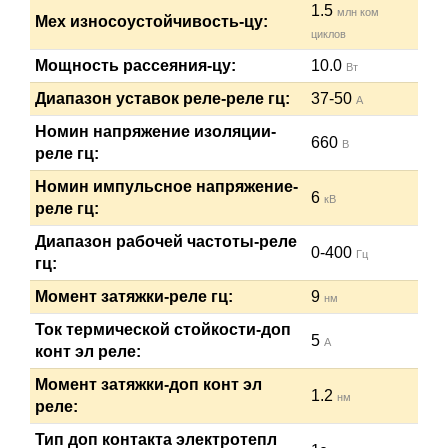
1.5
млн ком
Мех износоустойчивость-цу:
циклов
Мощность рассеяния-цу:
10.0
Вт
Диапазон уставок реле-реле гц:
37-50
А
Номин напряжение изоляции-
660
В
реле гц:
Номин импульсное напряжение-
6
кВ
реле гц:
Диапазон рабочей частоты-реле
0-400
Гц
гц:
Момент затяжки-реле гц:
9
нм
Ток термической стойкости-доп
5
А
конт эл реле:
Момент затяжки-доп конт эл
1.2
нм
реле:
Тип доп контакта электротепл