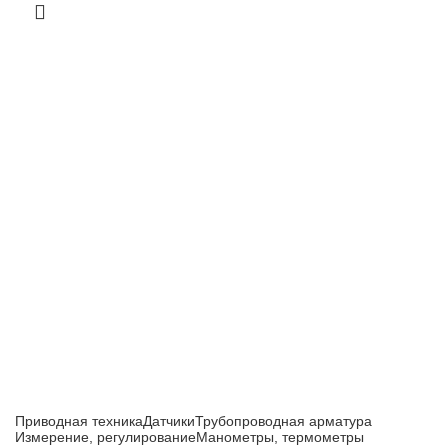
Приборы и датчики для автоматизации
производства
Каталог товаров
Приводная техника
Датчики
Трубопроводная арматура
Измерение, регулирование
Манометры, термометры