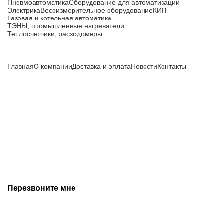
Пневмоавтоматика
Оборудование для автоматизации
Электрика
Весоизмерительное оборудование
КИП
Газовая и котельная автоматика
ТЭНЫ, промышленные нагреватели
Теплосчетчики, расходомеры
Компания
Главная
О компании
Доставка и оплата
Новости
Контакты
Все цены, указанные на сайте, не являются публичной
офертой и носят информационный характер.
Информация о технических характеристиках, описании, по
подбору аналогов, комплектности поставки, фото деталей
носит ознакомительный характер и не является публичной
офертой, и может быть изменена производителем без
предварительного уведомления. Дополнительную
информацию уточняйте у наших менеджеров.
Перезвоните мне
+7 (342) 202-99-22