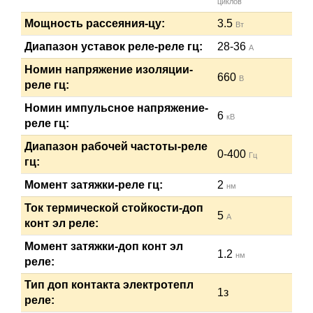
циклов
Мощность рассеяния-цу:
3.5
Вт
Диапазон уставок реле-реле гц:
28-36
А
Номин напряжение изоляции-
660
В
реле гц:
Номин импульсное напряжение-
6
кВ
реле гц:
Диапазон рабочей частоты-реле
0-400
Гц
гц:
Момент затяжки-реле гц:
2
нм
Ток термической стойкости-доп
5
А
конт эл реле:
Момент затяжки-доп конт эл
1.2
нм
реле:
Тип доп контакта электротепл
1з
реле: