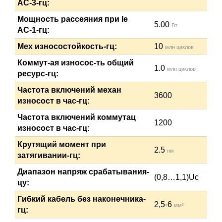
АС-3-гц:
Мощность рассеяния при Ie
5.00
Вт
АС-1-гц:
Мех износостойкость-гц:
10
млн циклов
Коммут-ая износос-ть общий
1.0
млн циклов
ресурс-гц:
Частота включений механ
3600
износост в час-гц:
Частота включений коммутац
1200
износост в час-гц:
Крутящий момент при
2.5
нм
затягивании-гц:
Диапазон напряж срабатывания-
(0,8…1,1)Uc
цу:
Гибкий кабель без наконечника-
2,5-6
мм²
гц: