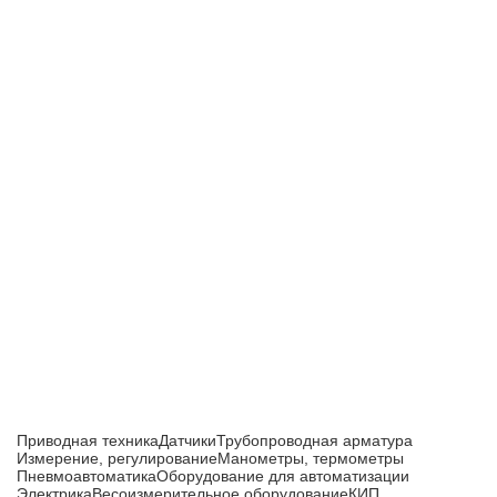
Приборы и датчики для автоматизации
производства
Каталог товаров
Приводная техника
Датчики
Трубопроводная арматура
Измерение, регулирование
Манометры, термометры
Пневмоавтоматика
Оборудование для автоматизации
Электрика
Весоизмерительное оборудование
КИП