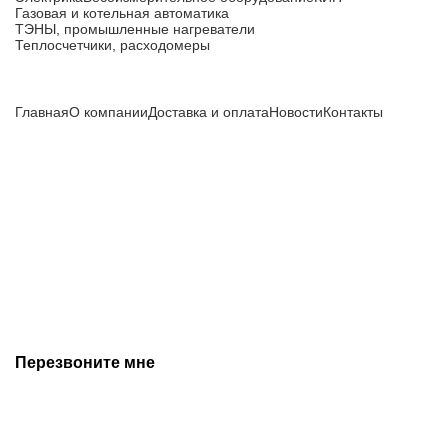
Газовая и котельная автоматика
ТЭНЫ, промышленные нагреватели
Теплосчетчики, расходомеры
Компания
Главная
О компании
Доставка и оплата
Новости
Контакты
Все цены, указанные на сайте, не являются публичной
офертой и носят информационный характер.
Информация о технических характеристиках, описании, по
подбору аналогов, комплектности поставки, фото деталей
носит ознакомительный характер и не является публичной
офертой, и может быть изменена производителем без
предварительного уведомления. Дополнительную
информацию уточняйте у наших менеджеров.
Перезвоните мне
+7 (342) 202-99-22
+7 (342) 288-55-07