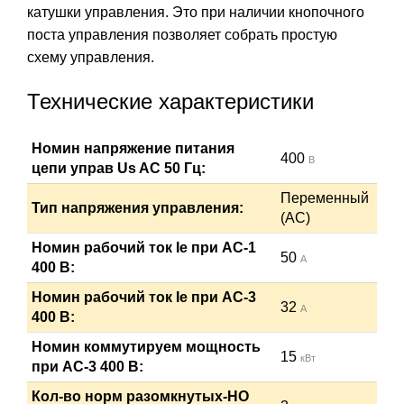
катушки управления. Это при наличии кнопочного
поста управления позволяет собрать простую
схему управления.
Технические характеристики
Номин напряжение питания
400
В
цепи управ Us AC 50 Гц:
Переменный
Тип напряжения управления:
(AC)
Номин рабочий ток Ie при AC-1
50
А
400 В:
Номин рабочий ток Ie при AC-3
32
А
400 В:
Номин коммутируем мощность
15
кВт
при AC-3 400 В:
Кол-во норм разомкнутых-НО