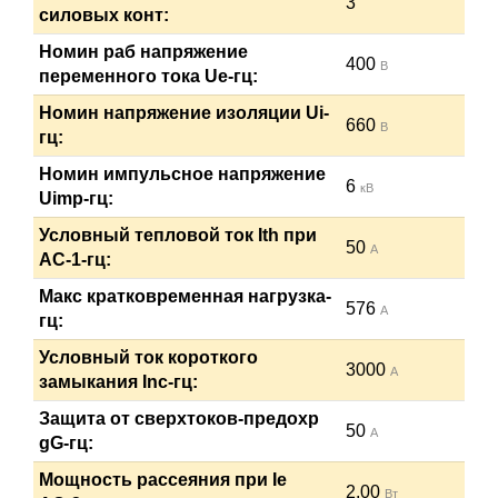
3
силовых конт:
Номин раб напряжение
400
В
переменного тока Ue-гц:
Номин напряжение изоляции Ui-
660
В
гц:
Номин импульсное напряжение
6
кВ
Uimp-гц:
Условный тепловой ток Ith при
50
А
АС-1-гц:
Макс кратковременная нагрузка-
576
А
гц:
Условный ток короткого
3000
А
замыкания Inc-гц:
Защита от сверхтоков-предохр
50
А
gG-гц:
Мощность рассеяния при Ie
2.00
Вт