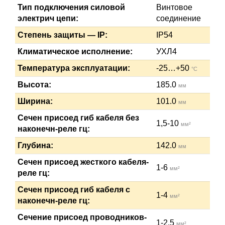
Тип подключения силовой
Винтовое
электрич цепи:
соединение
Степень защиты — IP:
IP54
Климатическое исполнение:
УХЛ4
Температура эксплуатации:
-25…+50
°C
Высота:
185.0
мм
Ширина:
101.0
мм
Сечен присоед гиб кабеля без
1,5-10
мм²
наконечн-реле гц:
Глубина:
142.0
мм
Сечен присоед жесткого кабеля-
1-6
мм²
реле гц:
Сечен присоед гиб кабеля с
1-4
мм²
наконечн-реле гц:
Сечение присоед проводников-
1-2,5
мм²