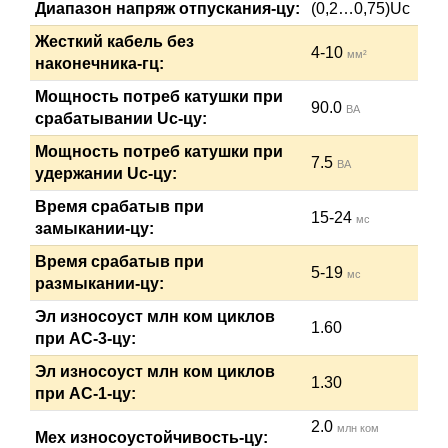
Диапазон напряж отпускания-цу:
(0,2…0,75)Uc
Жесткий кабель без
4-10
мм²
наконечника-гц:
Мощность потреб катушки при
90.0
ВА
срабатывании Uc-цу:
Мощность потреб катушки при
7.5
ВА
удержании Uc-цу:
Время срабатыв при
15-24
мс
замыкании-цу:
Время срабатыв при
5-19
мс
размыкании-цу:
Эл износоуст млн ком циклов
1.60
при АС-3-цу:
Эл износоуст млн ком циклов
1.30
при АС-1-цу:
2.0
млн ком
Мех износоустойчивость-цу: